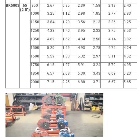
BK5003
65
850
2.67
0.95
2.39
1.58
2.19
2.40
(2.5")
1000
3.25
1.12
2.98
1.85
2.77
2.83
1150
3.84
1.29
3.56
2.13
3.36
3.25
1250
4.23
1.40
3.95
2.32
3.75
3.53
1350
4.62
1.52
4.34
2.50
4.14
3.82
1500
5.20
1.69
4.93
2.78
4.72
4.24
1600
5.59
1.80
5.32
2.97
5.11
4.52
1750
6.18
1.97
5.91
3.24
5.70
4.95
1850
6.57
2.08
6.30
3.43
6.09
5.23
2000
7.15
2.25
6.88
3.71
6.67
5.65