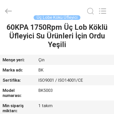
B-
Tohin
Machine
(Jiangsu)
Co.,
Üç Lobe Kökü Üfleyici
Ltd..
All
Rights
60KPA 1750Rpm Üç Lob Köklü
EV
Reserved.
Üfleyici Su Ürünleri İçin Ordu
ÜRÜN:%
Yeşili
S
Menşe yeri:
Çin
VİDEOLAR
Marka adı:
BK
Sertifika:
ISO9001 / ISO14001/CE
HAKKIMIZDA
Model
BK5003
numarası:
FABRIKA
Min sipariş
1 takım
TURU
miktarı: