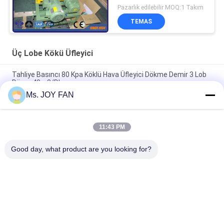
Pazarlık edilebilir MOQ:1 Takım
TEMAS
Üç Lobe Kökü Üfleyici
Tahliye Basıncı 80 Kpa Köklü Hava Üfleyici Dökme Demir 3 Lob
Döner 40m3/Dk
Ms. JOY FAN
10" 80kpa 71.52m3/Min 132kw dökme demir üç lob kökleri
nefesi
11:43 PM
DN200 Su Soğutmalı Üç Loblu Kök Üfleyici maksimum basınç
100KPA
Good day, what product are you looking for?
Popüler Kategoriler
Tüm
Üç Lobe Kökü 
Yüksek Basınçlı 
Üfleyici
Roots Blower