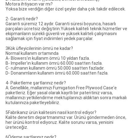
Motora ihtiyacın var mı?
Yoksa bize verdiğin diğer özel şeyler daha çok takdir edilecek.
2- Garanti nedir?
Garanti süremiz 12 aydır. Garanti süresi boyunca, hasarlı
parçaları ücretsiz değiştirin.Yüksek kaliteli teknik hizmetler ve
ekipmanların sürekli güvenli ve yüksek kaliteli çalışmasını
sağlamak için fiyat indirimleri yedek parçalar.
3Kök üfleyicilerinin ömrü ne kadar?
Normal kullanım ortamında
A- Blowers'ın kullanım ömrü 10 yıldan fazla.
B- Impeller'ın kullanım ömrü 60.000 saatten fazla.
C- rulmanın kullanım ömrü 50.000 saatten fazladır.
D- Donanımların kullanım ömrü 60.000 saatten fazla.
4- Paketleme şartlarınız nedir?
A: Genellikle, mallarımızı Fumigation Free Plywood Case'e
paketleriz. Eğer yasal olarak kayıtlı bir patentiniz varsa,
mallarınızı yetkilendirme mektuplarınızı aldıktan sonra markalı
kutularınıza paketleyebiliriz.
5Fabrikanız ürün kalitesini nasıl kontrol ediyor?
Kalite denetim departmanımız var. Ürünü göndermeden önce,
her ürünü kontrol ediyoruz. Kalite sorunu varsa, yenisini
üreteceğiz.
6Ödeme şartlarınız nedir?