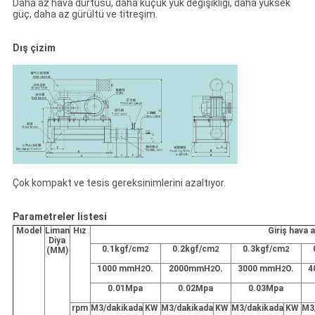
Daha az hava dürtüsü, daha küçük yük değişikliği, daha yüksek
güç, daha az gürültü ve titreşim.
Dış çizim
Çok kompakt ve tesis gereksinimlerini azaltıyor.
Parametreler listesi
Model
Liman
Hız
Giriş hava 
Diya
0.1kgf/cm
0.2kgf/cm
0.3kgf/cm
(MM)
2
2
2
1000 mmH
O.
2000mmH
O.
3000 mmH
O.
4
2
2
2
0.01Mpa
0.02Mpa
0.03Mpa
rpm
M3/dakikada
KW
M3/dakikada
KW
M3/dakikada
KW
M3