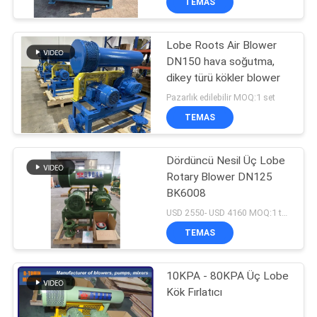
TEMAS
Lobe Roots Air Blower
DN150 hava soğutma,
dikey türü kökler blower
Pazarlık edilebilir MOQ:1 set
TEMAS
Dördüncü Nesil Üç Lobe
Rotary Blower DN125
BK6008
USD 2550- USD 4160 MOQ:1 takım
TEMAS
10KPA - 80KPA Üç Lobe
Kök Fırlatıcı