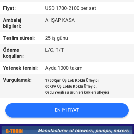
Fiyat:
USD 1700-2100 per set
KALITE
Ambalaj
AHŞAP KASA
KONTROL
bilgileri:
Teslim süresi:
25 iş günü
BIZIMLE
Ödeme
L/C, T/T
ILETIŞIME
koşulları:
GEÇIN
Yetenek temini:
Ayda 1000 takım
Vurgulamak:
,
BIR
1750Rpm Üç Lob Köklü Üfleyici
,
60KPA Üç Loblu Köklü Üfleyici
TEKLIF
Ordu Yeşili su ürünleri kökleri üfleyici
ISTEĞI
EN IYI FIYAT
COMPANY
NEWS