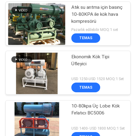
Atık su arıtma için basınç
10-80KPA ile kök hava
kompresörü
Pazarlık edilebilir MOQ:1 set
TEMAS
Ekonomik Kök Tipi
Üfleyici
USD 1250-USD 1520 MOQ:1 Set
TEMAS
10-80kpa Üç Lobe Kök
Fırlatıcı BC5006
USD 1400- USD 1800 MOQ:1 Set