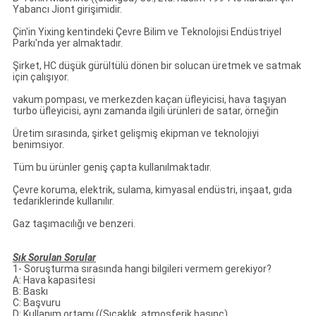
Yabancı Jiont girişimidir.
Çin'in Yixing kentindeki Çevre Bilim ve Teknolojisi Endüstriyel
Parkı'nda yer almaktadır.
Şirket, HC düşük gürültülü dönen bir solucan üretmek ve satmak
için çalışıyor.
vakum pompası, ve merkezden kaçan üfleyicisi, hava taşıyan
turbo üfleyicisi, aynı zamanda ilgili ürünleri de satar, örneğin
Üretim sırasında, şirket gelişmiş ekipman ve teknolojiyi
benimsiyor.
Tüm bu ürünler geniş çapta kullanılmaktadır.
Çevre koruma, elektrik, sulama, kimyasal endüstri, inşaat, gıda
tedariklerinde kullanılır.
Gaz taşımacılığı ve benzeri.
Sık Sorulan Sorular
1- Soruşturma sırasında hangi bilgileri vermem gerekiyor?
A: Hava kapasitesi
B: Baskı
C: Başvuru
D: Kullanım ortamı ((Sıcaklık, atmosferik basınç)