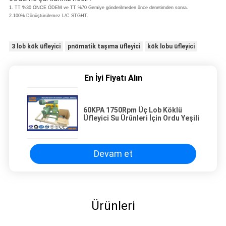
1. TT %30 ÖNCE ÖDEM ve TT %70 Gemiye gönderilmeden önce denetimden sonra.
2.100% Dönüştürülemez L/C STGHT.
3 lob kök üfleyici
pnömatik taşıma üfleyici
kök lobu üfleyici
En İyi Fiyatı Alın
60KPA 1750Rpm Üç Lob Köklü
Üfleyici Su Ürünleri İçin Ordu Yeşili
Devam et
Ürünleri