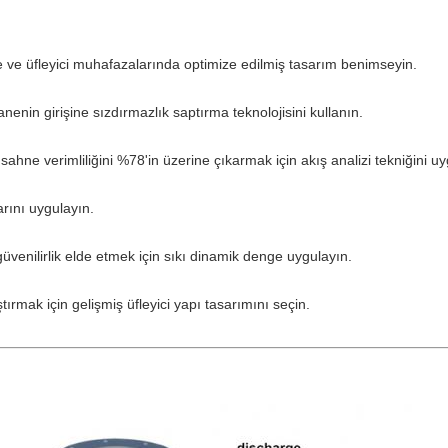
e ve üfleyici muhafazalarında optimize edilmiş tasarım benimseyin.
anenin girişine sızdırmazlık saptırma teknolojisini kullanın.
ahne verimliliğini %78'in üzerine çıkarmak için akış analizi tekniğini uy
arını uygulayın.
üvenilirlik elde etmek için sıkı dinamik denge uygulayın.
ırmak için gelişmiş üfleyici yapı tasarımını seçin.