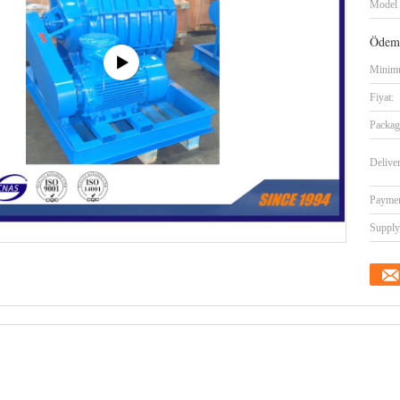
Model 
Ödeme
Minimu
Fiyat:
Packag
Delive
Paymen
Supply 