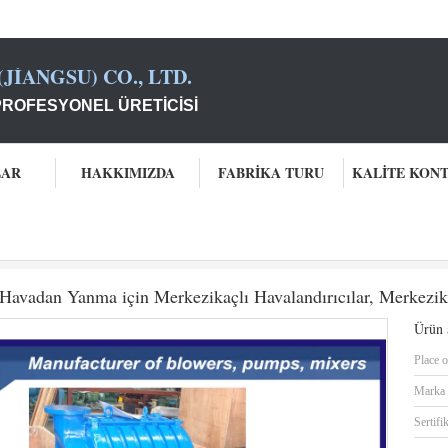
JIANGSU) CO., LTD.
PROFESYONEL ÜRETICISI
LAR
HAKKIMIZDA
FABRIKA TURU
KALITE KON
füj Blower
98KPA 40m3/min Akış, Çok aşamalı Havadan Yanma için Merkezikaçlı
vadan Yanma için Merkezikaçlı Havalandırıcılar, Merkezika
Ürün a
Place o
Marka 
Sertifi