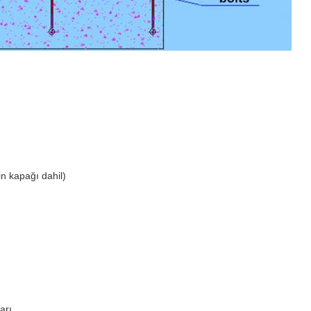
in kapağı dahil)
arı