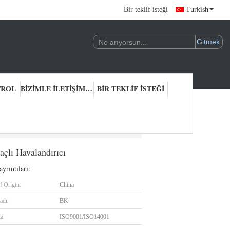
Bir teklif isteği
Turkish
TROL
BIZIMLE ILETIŞIME GEÇIN
BIR TEKLIF ISTEĞI
 Havalandırıcılar, Merkezikaçlı Havalandırıcı
çlı Havalandırıcı
yrıntıları:
f Origin:
China
adı:
BK
ka:
ISO9001/ISO14001