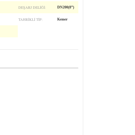
DEŞARJ DELIĞI:
DN200(8”)
TAHRIKLI TIP:
Kemer