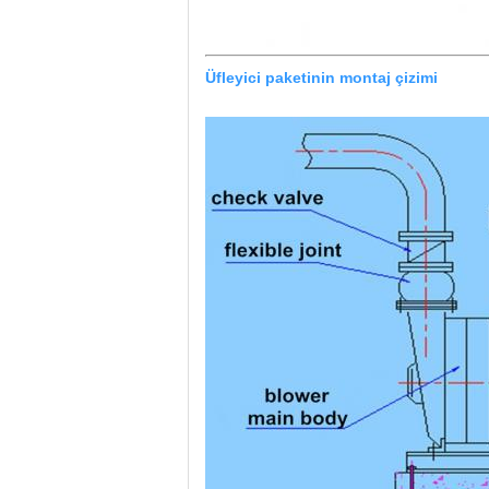
Üfleyici paketinin montaj çizimi