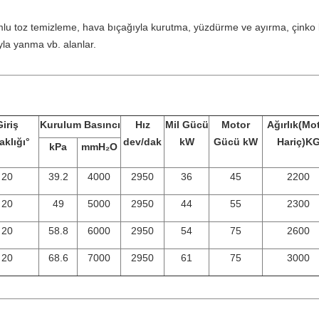
mlu toz temizleme, hava bıçağıyla kurutma, yüzdürme ve ayırma, çinko
la yanma vb. alanlar.
iriş
Kurulum Basıncı
Hız
Mil Gücü
Motor
Ağırlık(Mo
aklığı°
dev/dak
kW
Gücü kW
Hariç)K
kPa
mmH₂O
20
39.2
4000
2950
36
45
2200
20
49
5000
2950
44
55
2300
20
58.8
6000
2950
54
75
2600
20
68.6
7000
2950
61
75
3000