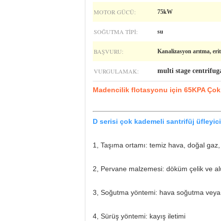
MOTOR GÜCÜ:
75kW
SOĞUTMA TIPI:
su
BAŞVURU:
Kanalizasyon arıtma, eri
VURGULAMAK:
multi stage centrifug
Madencilik flotasyonu için 65KPA Çok 
D serisi çok kademeli santrifüj üfleyi
1, Taşıma ortamı: temiz hava, doğal gaz, 
2, Pervane malzemesi: döküm çelik ve a
3, Soğutma yöntemi: hava soğutma veya
4, Sürüş yöntemi: kayış iletimi