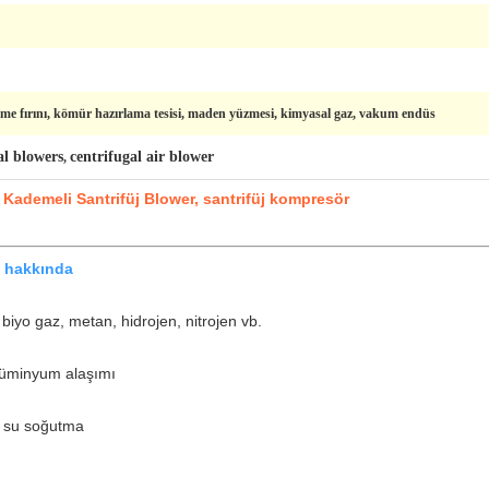
tme fırını, kömür hazırlama tesisi, maden yüzmesi, kimyasal gaz, vakum endüs
al blowers
centrifugal air blower
,
Kademeli Santrifüj Blower, santrifüj kompresör
ci hakkında
biyo gaz, metan, hidrojen, nitrojen vb.
lüminyum alaşımı
 su soğutma