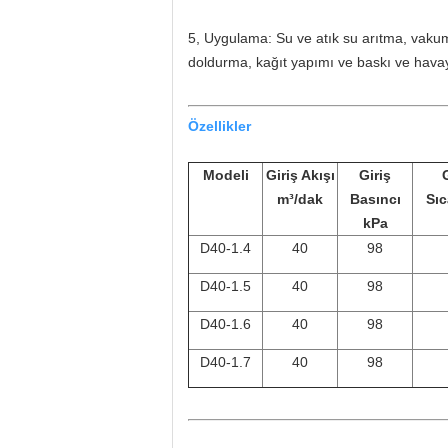
5, Uygulama: Su ve atık su arıtma, vaku
doldurma, kağıt yapımı ve baskı ve havay
Özellikler
Modeli
Giriş Akışı
Giriş
G
m³/dak
Basıncı
Sıc
kPa
D40-1.4
40
98
D40-1.5
40
98
D40-1.6
40
98
D40-1.7
40
98