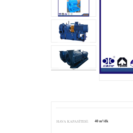
HAVA KAPASITESI:
40 m³/dk