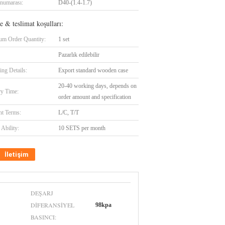
numarası:
D40-(1.4-1.7)
 & teslimat koşulları:
m Order Quantity:
1 set
Pazarlık edilebilir
ing Details:
Export standard wooden case
20-40 working days, depends on
ry Time:
order amount and specification
t Terms:
L/C, T/T
Ability:
10 SETS per month
İletişim
DEŞARJ
DIFERANSIYEL
98kpa
BASINCI: