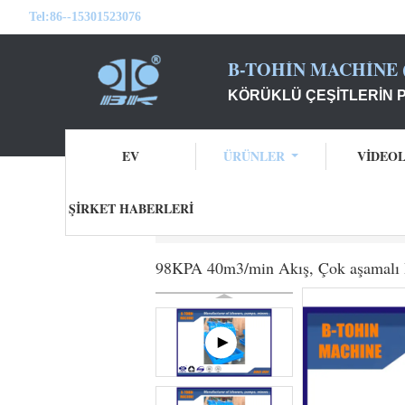
Tel:
86--15301523076
B-TOHIN MACHINE (
KÖRÜKLÜ ÇEŞITLERIN 
EV
ÜRÜNLER
VİDEO
ŞIRKET HABERLERI
Ana sayfa
Ürünler
Çok Kademeli Santri
98KPA 40m3/min Akış, Çok aşamalı Ha