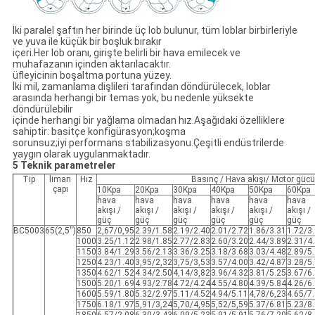
İki paralel şaftın her birinde üç lob bulunur, tüm loblar birbirleriyle
ve yuva ile küçük bir boşluk bırakır
içeri.Her lob oranı, girişte belirli bir hava emilecek ve
muhafazanın içinden aktarılacaktır.
üfleyicinin boşaltma portuna yüzey.
İki mil, zamanlama dişlileri tarafından döndürülecek, loblar
arasında herhangi bir temas yok, bu nedenle yüksekte
döndürülebilir
içinde herhangi bir yağlama olmadan hız.Aşağıdaki özelliklere
sahiptir: basitçe konfigürasyon;koşma
sorunsuz;iyi performans stabilizasyonu.Çeşitli endüstrilerde
yaygın olarak uygulanmaktadır.
5 Teknik parametreler
Tip
liman
Hız
Basınç / Hava akışı/ Motor güc
çapı
10Kpa
20Kpa
30Kpa
40Kpa
50Kpa
60Kpa
hava
hava
hava
hava
hava
hava
akışı /
akışı /
akışı /
akışı /
akışı /
akışı /
güç
güç
güç
güç
güç
güç
BC5003
65(2,5'')
850
2,67/0,95
2.39/1.58
2.19/2.40
2.01/2.72
1.86/3.31
1.72/3
1000
3.25/1.12
2.98/1.85
2.77/2.83
2.60/3.20
2.44/3.89
2.31/4
1150
3.84/1.29
3.56/2.13
3.36/3.25
3.18/3.68
3.03/4.48
2.89/5
1250
4.23/1.40
3,95/2,32
3,75/3,53
3.57/4.00
3.42/4.87
3.28/5
1350
4.62/1.52
4.34/2.50
4,14/3,82
3.96/4.32
3.81/5.25
3.67/6
1500
5.20/1.69
4.93/2.78
4.72/4.24
4.55/4.80
4.39/5.84
4.26/6
1600
5.59/1.80
5.32/2.97
5.11/4.52
4.94/5.11
4,78/6,23
4.65/7
1750
6.18/1.97
5,91/3,24
5,70/4,95
5,52/5,59
5.37/6.81
5.23/8
1850
6.57/2.08
6.30/3.43
6.09/5.23
5.91/5.91
5,76/7,20
5.62/8