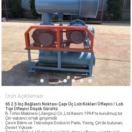
SITE
HARITASI
PRIVACY
POLICY
Ürün Açıklaması
65 2.5 İnç Bağlantı Noktası Çapı Üç Lob Kökleri Üfleyici / Lob
Tipi Üfleyici Düşük Gürültü
B-Tohin Makinesi (Jiangsu) Co.,Ltd.Kasım 1994'te kurulmuş bir
Çin-yabancı ortak girişimidir.
Çevre Bilimi ve Teknolojisi Endüstri Parkı, Yixing, Çin'de bulunan,
Devlet Yüksek-