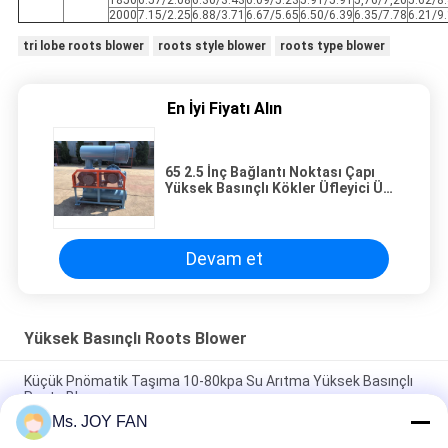
2000
7.15/2.25
6.88/3.71
6.67/5.65
6.50/6.39
6.35/7.78
6.21/9
tri lobe roots blower
roots style blower
roots type blower
En İyi Fiyatı Alın
65 2.5 İnç Bağlantı Noktası Çapı
Yüksek Basınçlı Kökler Üfleyici Üç
Lob Düşük Gürültü
Devam et
Yüksek Basınçlı Roots Blower
Küçük Pnömatik Taşıma 10-80kpa Su Arıtma Yüksek Basınçlı
Roots Blower
Ms. JOY FAN
DN200 30-132KW 80KPA Hava Soğutma Özel Gıda Teslimatı