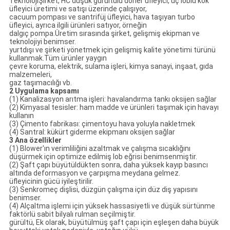
TeknolojiŞirket, HC düşük gürültülü döner üfleyici, üç loblu kök
üfleyici üretimi ve satışı üzerinde çalışıyor,
cacuum pompası ve santrifüj üfleyici, hava taşıyan turbo
üfleyici, ayrıca ilgili ürünleri satıyor, örneğin
dalgıç pompa.Üretim sırasında şirket, gelişmiş ekipman ve
teknolojiyi benimser.
yurtdışı ve şirketi yönetmek için gelişmiş kalite yönetimi türünü
kullanmak.Tüm ürünler yaygın
çevre koruma, elektrik, sulama işleri, kimya sanayi, inşaat, gıda
malzemeleri,
gaz taşımacılığı vb.
2 Uygulama kapsamı
(1) Kanalizasyon arıtma işleri: havalandırma tankı oksijen sağlar
(2) Kimyasal tesisler: ham madde ve ürünleri taşımak için havayı
kullanın
(3) Çimento fabrikası: çimentoyu hava yoluyla nakletmek
(4) Santral: kükürt giderme ekipmanı oksijen sağlar
3 Ana özellikler
(1) Blower'ın verimliliğini azaltmak ve çalışma sıcaklığını
düşürmek için optimize edilmiş lob eğrisi benimsenmiştir.
(2) Şaft çapı büyütüldükten sonra, daha yüksek kayıp basıncı
altında deformasyon ve çarpışma meydana gelmez.
üfleyicinin gücü iyileştirilir.
(3) Senkromeç ​​dişlisi, düzgün çalışma için düz diş yapısını
benimser.
(4) Alçaltma işlemi için yüksek hassasiyetli ve düşük sürtünme
faktörlü sabit bilyalı rulman seçilmiştir.
gürültü, Ek olarak, büyütülmüş şaft çapı için eşleşen daha büyük