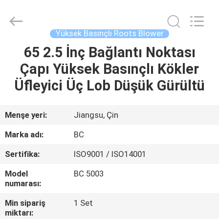
B-
Tohin
Machine
(Jiangsu)
Co.,
Yüksek Basınçlı Roots Blower
Ltd..
All
Rights
65 2.5 İnç Bağlantı Noktası
EV
Reserved.
Çapı Yüksek Basınçlı Kökler
ÜRÜN:%
Üfleyici Üç Lob Düşük Gürültü
S
Menşe yeri:
Jiangsu, Çin
VİDEOLAR
Marka adı:
BC
Sertifika:
ISO9001 / ISO14001
HAKKIMIZDA
Model
BC 5003
numarası:
FABRIKA
Min sipariş
1 Set
TURU
miktarı: