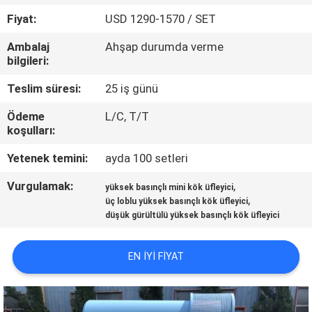
Fiyat:
USD 1290-1570 / SET
KALITE
Ambalaj
Ahşap durumda verme
KONTROL
bilgileri:
Teslim süresi:
25 iş günü
BIZIMLE
Ödeme
L/C, T/T
ILETIŞIME
koşulları:
GEÇIN
Yetenek temini:
ayda 100 setleri
Vurgulamak:
,
BIR
yüksek basınçlı mini kök üfleyici
,
üç loblu yüksek basınçlı kök üfleyici
TEKLIF
düşük gürültülü yüksek basınçlı kök üfleyici
ISTEĞI
EN IYI FIYAT
COMPANY
NEWS