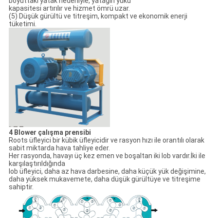
boyuttaki yatak nedeniyle, yatağın yükü
kapasitesi artırılır ve hizmet ömrü uzar.
(5) Düşük gürültü ve titreşim, kompakt ve ekonomik enerji
tüketimi.
4 Blower çalışma prensibi
Roots üfleyici bir kübik üfleyicidir ve rasyon hızı ile orantılı olarak
sabit miktarda hava tahliye eder.
Her rasyonda, havayı üç kez emen ve boşaltan iki lob vardır.İki ile
karşılaştırıldığında
lob üfleyici, daha az hava darbesine, daha küçük yük değişimine,
daha yüksek mukavemete, daha düşük gürültüye ve titreşime
sahiptir.