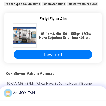
roots type vacuum pump
air blower pump
blower vacuum pump
En İyi Fiyatı Alın
105.14m3/Min -50 ~-55kpa 160kw
Hava Soğutma Su arıtma Kökler
Havalandırıcı Vakum pompası
Devam et
Kök Blower Vakum Pompası
-50KPA 4.53m3/Min 7.5KW Hava Soğutma Negatif Basınç
Kökler Blower Vakum Pompası
Ms. JOY FAN
105.14m3/Min -50 ~-55kpa 160kw Hava Soğutma Su arıtma
Kökler Havalandırıcı Vakum pompası