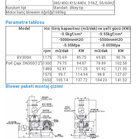
380/400/415/440V, 3 FAZ, 50/60HZ
Kurulum tipi
Standart: dikey tip
Motor hariç blowerin Ağırlığı
1680kg
Parametre tablosu
Model
Hız
Giriş kapasitesi (m3/dak) ve şaft gücü (KW)
-0.5kgf/cm²
-0.55kgf/cm²
-5000mmH2O
-5500mmH2O
-0.05Mpa
-0.055Mpa
rpm
m3/dak
KW
m3/dak
KW
BV300H
1175
70.69
85.75
69.85
90.76
Port Çapı: DN300(12")
1300
79.75
94.87
78.89
102.58
1480
92.81
111.25
91.92
121.35
1575
99.7
114.94
98.8
127.07
1650
105.14
137.72
104.23
141.52
Blower paketi montaj çizimi