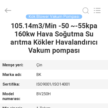
B-
Tohin
Machine
(Jiangsu)
Co.,
Kök Blower Vakum Pompası
Ltd..
All
Rights
105.14m3/Min -50 ~-55kpa
EV
Reserved.
160kw Hava Soğutma Su
ÜRÜN:%
arıtma Kökler Havalandırıcı
S
Vakum pompası
VİDEOLAR
Menşe yeri:
Çin
Marka adı:
BK
HAKKIMIZDA
Sertifika:
ISO9001/ISO14001
FABRIKA
Model
BV250H
numarası:
TURU