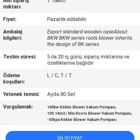
Min sipariş
1 Takım
miktarı:
KALITE
Fiyat:
Pazarlık edilebilir
KONTROL
Ambalaj
Export standard wooden caseAbout
bilgileri:
BKW BKW series roots blower inherits
BIZIMLE
the design of BK series.
ILETIŞIME
Teslim süresi:
5 ila 20 iş günü, sipariş miktarına ve
özelliklerine bağlıdır
GEÇIN
Ödeme
L / C, T / T
koşulları:
BIR
Yetenek temini:
Ayda 80 Set
TEKLIF
ISTEĞI
Vurgulamak:
,
160kw Kökler Blower Vakum Pompası
,
105.14m3 / Min Roots Blower Vakum Pompası
-55kpa Kökler Blower Vakum Pompası
COMPANY
NEWS
EN IYI FIYAT