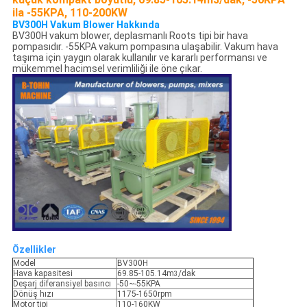
ila -55KPA, 110-200KW
BV300H Vakum Blower Hakkında
BV300H vakum blower, deplasmanlı Roots tipi bir hava
pompasıdır. -55KPA vakum pompasına ulaşabilir. Vakum hava
taşıma için yaygın olarak kullanılır ve kararlı performansı ve
mükemmel hacimsel verimliliği ile öne çıkar.
Özellikler
Model
BV300H
Hava kapasitesi
69.85-105.14m
/dak
3
Deşarj diferansiyel basıncı
-50~-55KPA
Dönüş hızı
1175-1650rpm
Motor tipi
110-160KW