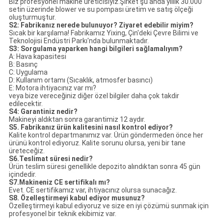
Biz profesyonel makine üreticisiyiz.Şirket şu anda yıllık 30.000
setin üzerinde blower ve su pompası üretim ve satış ölçeği
oluşturmuştur.
S
2
: Fabrikanız nerede bulunuyor? Ziyaret edebilir miyim?
Sıcak bir karşılama! Fabrikamız Yixing, Çin'deki Çevre Bilimi ve
Teknolojisi Endüstri Parkı'nda bulunmaktadır.
S3: Sorgulama yaparken hangi bilgileri sağlamalıyım?
A: Hava kapasitesi
B: Basınç
C: Uygulama
D: Kullanım ortamı (Sıcaklık, atmosfer basıncı)
E: Motora ihtiyacınız var mı?
veya bize vereceğiniz diğer özel bilgiler daha çok takdir
edilecektir.
S4:
Garantiniz nedir?
Makineyi aldıktan sonra garantimiz 12 aydır.
S5. Fabrikanız ürün kalitesini nasıl kontrol ediyor?
Kalite kontrol departmanımız var. Ürün göndermeden önce her
ürünü kontrol ediyoruz. Kalite sorunu olursa, yeni bir tane
üreteceğiz.
S6.Teslimat süresi nedir?
Ürün teslim süresi genellikle depozito alındıktan sonra 45 gün
içindedir.
S7.
Makineniz CE sertifikalı mı?
Evet. CE sertifikamız var, ihtiyacınız olursa sunacağız.
S8.
Özelleştirmeyi kabul ediyor musunuz?
Özelleştirmeyi kabul ediyoruz ve size en iyi çözümü sunmak için
profesyonel bir teknik ekibimiz var.