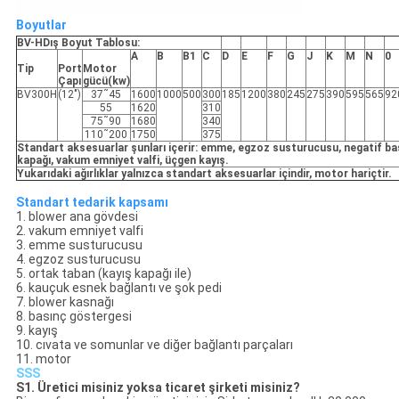
Boyutlar
BV-H
Dış Boyut Tablosu:
A
B
B1
C
D
E
F
G
J
K
M
N
0
Tip
Port
Motor
Çapı
gücü(kw)
BV300H
(12")
37˜45
1600
1000
500
300
185
1200
380
245
275
390
595
565
92
55
1620
310
75˜90
1680
340
110˜200
1750
375
Standart aksesuarlar şunları içerir: emme, egzoz susturucusu, negatif ba
kapağı, vakum emniyet valfi, üçgen kayış.
Yukarıdaki ağırlıklar yalnızca standart aksesuarlar içindir, motor hariçtir.
Standart tedarik kapsamı
1. blower ana gövdesi
2. vakum emniyet valfi
3. emme susturucusu
4. egzoz susturucusu
5. ortak taban (kayış kapağı ile)
6. kauçuk esnek bağlantı ve şok pedi
7. blower kasnağı
8. basınç göstergesi
9. kayış
10. cıvata ve somunlar ve diğer bağlantı parçaları
11. motor
SSS
S1. Üretici misiniz yoksa ticaret şirketi misiniz?