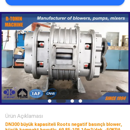
SITE
HARITASI
PRIVACY
POLICY
Ürün Açıklaması
DN300 büyük kapasiteli Roots negatif basınçlı blower,
küçük kompakt boyutlu, 69.85-105.14m3/dak, -50KPA