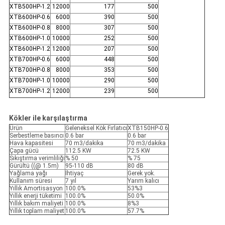
XTB500HP-1.2
12000
177
500
XTB600HP-0.6
6000
390
500
XTB600HP-0.8
8000
307
500
XTB600HP-1.0
10000
252
500
XTB600HP-1.2
12000
207
500
XTB700HP-0.6
6000
448
500
XTB700HP-0.8
8000
353
500
XTB700HP-1.0
10000
290
500
XTB700HP-1.2
12000
239
500
Kökler ile karşılaştırma
Ürün
Geleneksel Kök Fırlatıcı
XTB150HP-0.6
Serbestleme basıncı
0.6 bar
0.6 bar
Hava kapasitesi
70 m3/dakika
70 m3/dakika
Çapa gücü
112.5 KW
72.5 KW
Sıkıştırma verimliliği
% 50
% 75
Gürültü ((@ 1.5m)
95-110 dB
80 dB
Yağlama yağı
İhtiyaç
Gerek yok.
Kullanım süresi
7 yıl
Yarım kalıcı
Yıllık Amortisasyon
100.0%
53%3
Yıllık enerji tüketimi
100.0%
50.0%
Yıllık bakım maliyeti
100.0%
8%3
Yıllık toplam maliyet
100.0%
57.7%