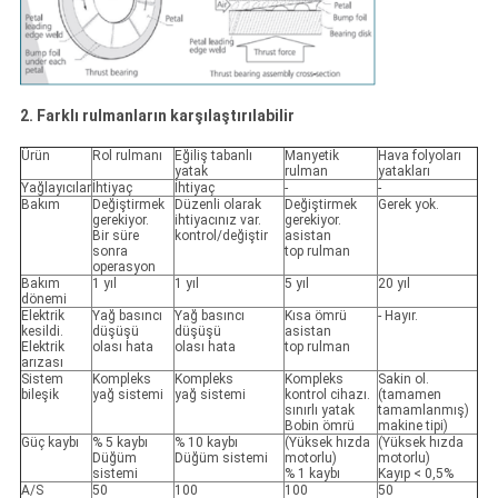
2. Farklı rulmanların karşılaştırılabilir
Ürün
Rol rulmanı
Eğiliş tabanlı
Manyetik
Hava folyoları
yatak
rulman
yatakları
Yağlayıcılar
İhtiyaç
İhtiyaç
-
-
Bakım
Değiştirmek
Düzenli olarak
Değiştirmek
Gerek yok.
gerekiyor.
ihtiyacınız var.
gerekiyor.
Bir süre
kontrol/değiştir
asistan
sonra
top rulman
operasyon
Bakım
1 yıl
1 yıl
5 yıl
20 yıl
dönemi
Elektrik
Yağ basıncı
Yağ basıncı
Kısa ömrü
- Hayır.
kesildi.
düşüşü
düşüşü
asistan
Elektrik
olası hata
olası hata
top rulman
arızası
Sistem
Kompleks
Kompleks
Kompleks
Sakin ol.
bileşik
yağ sistemi
yağ sistemi
kontrol cihazı.
(tamamen
sınırlı yatak
tamamlanmış)
Bobin ömrü
makine tipi)
Güç kaybı
% 5 kaybı
% 10 kaybı
(Yüksek hızda
(Yüksek hızda
Düğüm
Düğüm sistemi
motorlu)
motorlu)
sistemi
% 1 kaybı
Kayıp < 0,5%
A/S
50
100
100
50