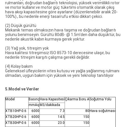
rulmanları, doğrudan bağlantı teknolojisi, yüksek verimlilikli rotor
ve motor kullanır.ve motor güç tüketimi otomatik olarak çıkış
hava akışı kapasitesine göre ayarlanır (düzenlenebilir aralık 20-
100%)., bu nedenle enerji tasarrufu etkisi dikkat çekici.
(2) Düşük gürültü
Mekanik temas olmaksızın hava taşıma ve doğrudan bağlantı
yolunu benimseyin. Gürültü 80dB- @ 1.5m'den daha düşüktür, bu
nedenle akustik kabın kurmaya gerek yoktur.
(3) Yağ yok, titreşim yok
Hava kalitesi titreşimsiz ISO 8573-10 derecesine ulaşır, bu
nedenle titreşim karşıtı çalışma gerekli değildir.
(4) Kolay bakım
Geleneksel üfleyicilerin vites kutusu ve yağla yağlanmış rulmanı
olmadan, uygun bakım için yüksek ve yeni teknoloji tanıtılıyor
5.Model ve Veriler
Model
Basınç
Hava Kapasitesi
Çıkarma Boru A
Soğutma Yolu
mmAq
M3/dakikada
XTB10HP-0.6
6000
7.3
80
Hava soğutması
XTB20HP-0.6
6000
14.5
150
XTB30HP-0.6
6000
23.0
150