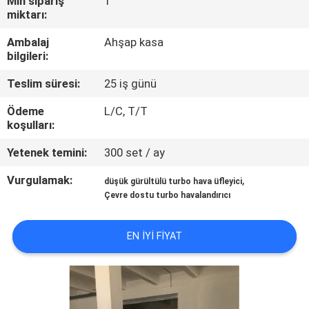
Min sipariş
1
miktarı:
KALITE
Ambalaj
Ahşap kasa
KONTROL
bilgileri:
Teslim süresi:
25 iş günü
BIZIMLE
Ödeme
L/C, T/T
ILETIŞIME
koşulları:
GEÇIN
Yetenek temini:
300 set / ay
Vurgulamak:
,
düşük gürültülü turbo hava üfleyici
BIR
Çevre dostu turbo havalandırıcı
TEKLIF
ISTEĞI
EN IYI FIYAT
COMPANY
NEWS