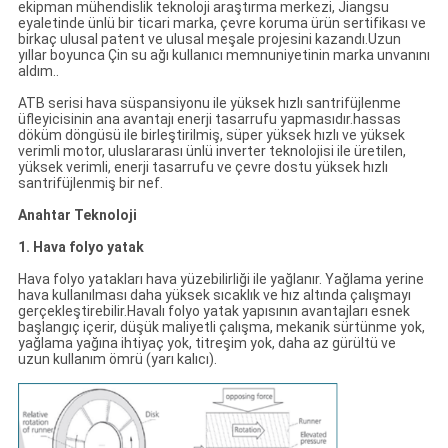
ekipman mühendislik teknoloji araştırma merkezi, Jiangsu
eyaletinde ünlü bir ticari marka, çevre koruma ürün sertifikası ve
birkaç ulusal patent ve ulusal meşale projesini kazandı.Uzun
yıllar boyunca Çin su ağı kullanıcı memnuniyetinin marka unvanını
aldım..
ATB serisi hava süspansiyonu ile yüksek hızlı santrifüjlenme
üfleyicisinin ana avantajı enerji tasarrufu yapmasıdır.hassas
döküm döngüsü ile birleştirilmiş, süper yüksek hızlı ve yüksek
verimli motor, uluslararası ünlü inverter teknolojisi ile üretilen,
yüksek verimli, enerji tasarrufu ve çevre dostu yüksek hızlı
santrifüjlenmiş bir nef.
Anahtar Teknoloji
1. Hava folyo yatak
Hava folyo yatakları hava yüzebilirliği ile yağlanır. Yağlama yerine
hava kullanılması daha yüksek sıcaklık ve hız altında çalışmayı
gerçekleştirebilir.Havalı folyo yatak yapısının avantajları esnek
başlangıç içerir, düşük maliyetli çalışma, mekanik sürtünme yok,
yağlama yağına ihtiyaç yok, titreşim yok, daha az gürültü ve
uzun kullanım ömrü (yarı kalıcı).