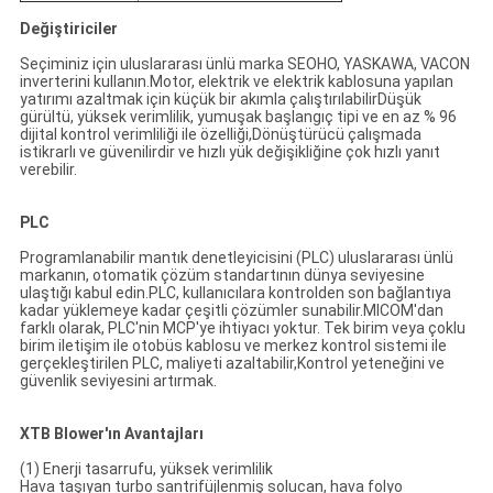
Değiştiriciler
Seçiminiz için uluslararası ünlü marka SEOHO, YASKAWA, VACON
inverterini kullanın.Motor, elektrik ve elektrik kablosuna yapılan
yatırımı azaltmak için küçük bir akımla çalıştırılabilirDüşük
gürültü, yüksek verimlilik, yumuşak başlangıç tipi ve en az % 96
dijital kontrol verimliliği ile özelliği,Dönüştürücü çalışmada
istikrarlı ve güvenilirdir ve hızlı yük değişikliğine çok hızlı yanıt
verebilir.
PLC
Programlanabilir mantık denetleyicisini (PLC) uluslararası ünlü
markanın, otomatik çözüm standartının dünya seviyesine
ulaştığı kabul edin.PLC, kullanıcılara kontrolden son bağlantıya
kadar yüklemeye kadar çeşitli çözümler sunabilir.MICOM'dan
farklı olarak, PLC'nin MCP'ye ihtiyacı yoktur. Tek birim veya çoklu
birim iletişim ile otobüs kablosu ve merkez kontrol sistemi ile
gerçekleştirilen PLC, maliyeti azaltabilir,Kontrol yeteneğini ve
güvenlik seviyesini artırmak.
XTB Blower'ın Avantajları
(1) Enerji tasarrufu, yüksek verimlilik
Hava taşıyan turbo santrifüjlenmiş solucan, hava folyo