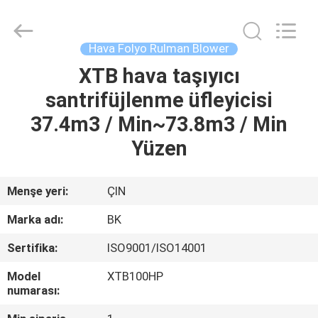
B-
Tohin
Machine
(Jiangsu)
Co.,
Hava Folyo Rulman Blower
Ltd..
All
Rights
XTB hava taşıyıcı
EV
Reserved.
santrifüjlenme üfleyicisi
ÜRÜN:%
37.4m3 / Min~73.8m3 / Min
S
Yüzen
VİDEOLAR
Menşe yeri:
ÇIN
Marka adı:
BK
HAKKIMIZDA
Sertifika:
ISO9001/ISO14001
FABRIKA
Model
XTB100HP
numarası:
TURU