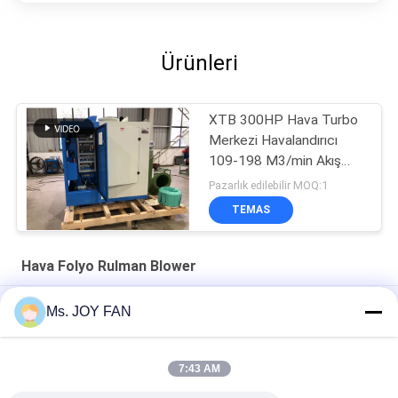
Ürünleri
XTB 300HP Hava Turbo
Merkezi Havalandırıcı
109-198 M3/min Akış
Hızı ve 1480kg
Pazarlık edilebilir MOQ:1
TEMAS
Hava Folyo Rulman Blower
Plc Yağsız Yüksek Hızlı 60KPA Turbo Santrifüj Blower
Ms. JOY FAN
Hava turbo süspansiyon santrifugal nefesi
7:43 AM
Basınç 6000-12000 mmAq ile XTB 700HP Hava Turbo
Süspansiyon Yükleme Merkezici Büzücü