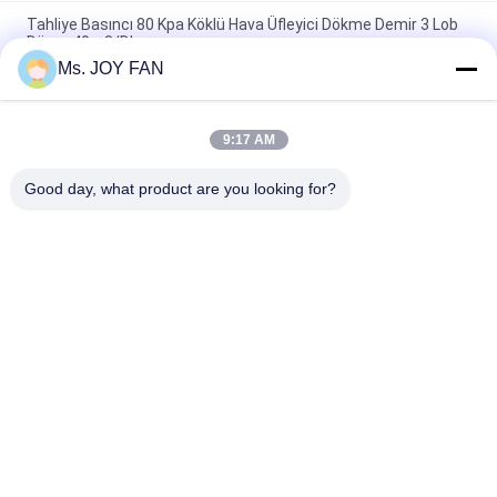
Tahliye Basıncı 80 Kpa Köklü Hava Üfleyici Dökme Demir 3 Lob
Döner 40m3/Dk
Ms. JOY FAN
10" 80kpa 71.52m3/Min 132kw dökme demir üç lob kökleri
nefesi
9:17 AM
DN200 Su Soğutmalı Üç Loblu Kök Üfleyici maksimum basınç
100KPA
Good day, what product are you looking for?
Popüler Kategoriler
Tüm
Üç Lobe Kökü 
Yüksek Basınçlı 
Üfleyici
Roots Blower
Kökler Rotary 
Roots Hava 
Lobblower
Üfleyicisi
Kök Blower Vakum 
Döner Hava Üfleyici
Pompası
Tek Kademeli 
Çok Kademeli 