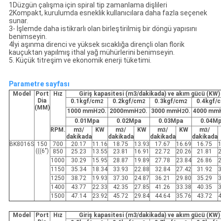
1Düzgün çalışma için spiral tip zamanlama dişlileri
2Kompakt, kurulumda esneklik kullanıcılara daha fazla seçenek
sunar.
3- İşlemde daha istikrarlı olan birleştirilmiş bir döngü yapısını
benimseyin.
4İyi aşınma direnci ve yüksek sıcaklığa dirençli olan florik
kauçuktan yapılmış ithal yağ mühürlerini benimseyin.
5. Küçük titreşim ve ekonomik enerji tüketimi.
Parametre sayfası
Model
Port
Hız
Giriş kapasitesi (m3/dakikada) ve akım gücü (KW)
Dia
0.1kgf/cm
0.2kgf/cm
0.3kgf/cm
0.4kgf/
2
2
2
(MM)
1000 mmH
O.
2000mmH
O.
3000 mmH
O.
4000 mm
2
2
2
0.01Mpa
0.02Mpa
0.03Mpa
0.04M
RPM.
m
/
KW
m
/
KW
m
/
KW
m
/
3
3
3
3
dakikada
dakikada
dakikada
dakikada
BK8016S
150
700
20.17
11.16
18.75
13.93
17.67
16.69
16.75
(((6")
850
25.23
13.55
23.81
16.91
22.72
20.26
21.81
1000
30.29
15.95
28.87
19.89
27.78
23.84
26.86
1150
35.34
18.34
33.93
22.88
32.84
27.42
31.92
1250
38.72
19.93
37.30
24.87
36.21
29.80
35.29
1400
43.77
22.33
42.35
27.85
41.26
33.38
40.35
1500
47.14
23.92
45.72
29.84
44.64
35.76
43.72
Model
Port
Hız
Giriş kapasitesi (m3/dakikada) ve akım gücü (KW)