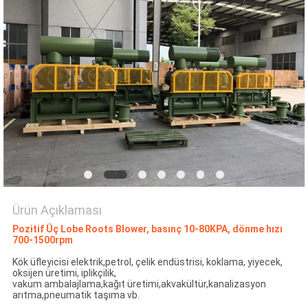
SITE
HARITASI
PRIVACY
POLICY
Ürün Açıklaması
Pozitif Üç Lobe Roots Blower, basınç 10-80KPA, dönme hızı
700-1500rpm
Kök üfleyicisi elektrik,petrol, çelik endüstrisi, koklama, yiyecek,
oksijen üretimi, iplikçilik,
vakum ambalajlama,kağıt üretimi,akvakültür,kanalizasyon
arıtma,pneumatik taşıma vb.