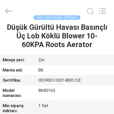
B-
Tohin
Machine
(Jiangsu)
Co.,
Üç Lobe Kökü Üfleyici
Ltd..
All
Rights
Düşük Gürültü Havası Basınçlı
EV
Reserved.
Üç Lob Köklü Blower 10-
ÜRÜN:%
60KPA Roots Aerator
S
Menşe yeri:
Çin
VİDEOLAR
Marka adı:
BK
Sertifika:
ISO9001/ISO14001/CE
HAKKIMIZDA
Model
BK8016S
numarası:
FABRIKA
Min sipariş
1 Set
TURU
miktarı: