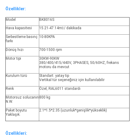
Özellikler:
Model
BK8016S
Hava kapasitesi
15.21-47.14m
/ dakikada
3
Serbestleme basınç
10-80KPA
farkı
Dönüş hızı
700-1500 rpm
Motor tipi
30KW-90KW
380/400/415/440V, 3PHASES, 50/60HZ, frekans
motoru da mevcut
Kurulum türü
Standart: yatay tip
Vertikal tür seçeneğiniz için kullanılabilir
Renk
Özel, RAL6011 standardı
Motorsuz solucanın
800 kg
N.W.
Paket boyutu
2.1*1.5*2.35 (uzunluk*genişlik*yükseklik)
Yaklaşık.
Özellikleri: