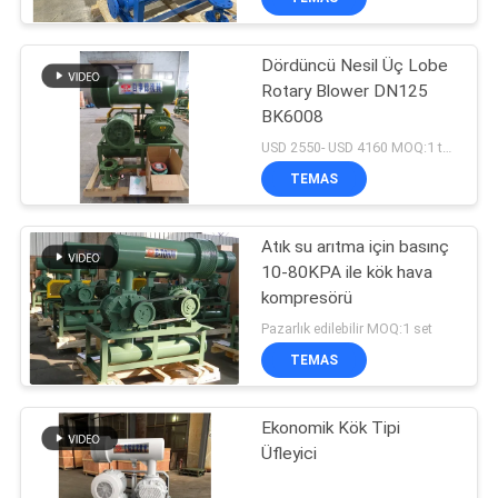
Dördüncü Nesil Üç Lobe
Rotary Blower DN125
BK6008
USD 2550- USD 4160 MOQ:1 takım
TEMAS
Atık su arıtma için basınç
10-80KPA ile kök hava
kompresörü
Pazarlık edilebilir MOQ:1 set
TEMAS
Ekonomik Kök Tipi
Üfleyici