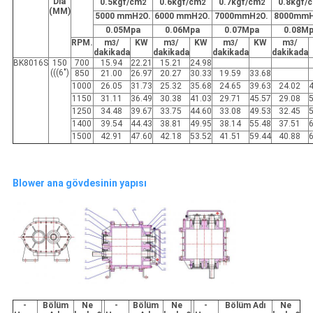
Dia
0.5kgf/cm
0.6kgf/cm
0.7kgf/cm
0.8kgf/
2
2
2
(MM)
5000 mmH
O.
6000 mmH
O.
7000mmH
O.
8000mm
2
2
2
0.05Mpa
0.06Mpa
0.07Mpa
0.08M
RPM.
m
/
KW
m
/
KW
m
/
KW
m
/
3
3
3
3
dakikada
dakikada
dakikada
dakikada
BK8016S
150
700
15.94
22.21
15.21
24.98
(((6")
850
21.00
26.97
20.27
30.33
19.59
33.68
1000
26.05
31.73
25.32
35.68
24.65
39.63
24.02
1150
31.11
36.49
30.38
41.03
29.71
45.57
29.08
1250
34.48
39.67
33.75
44.60
33.08
49.53
32.45
1400
39.54
44.43
38.81
49.95
38.14
55.48
37.51
1500
42.91
47.60
42.18
53.52
41.51
59.44
40.88
Blower ana gövdesinin yapısı
-
Bölüm
Ne
-
Bölüm
Ne
-
Bölüm Adı
Ne