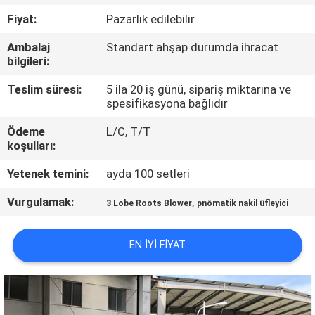
Fiyat:
Pazarlık edilebilir
KALITE
Ambalaj
Standart ahşap durumda ihracat
KONTROL
bilgileri:
Teslim süresi:
5 ila 20 iş günü, sipariş miktarına ve
BIZIMLE
spesifikasyona bağlıdır
ILETIŞIME
Ödeme
L/C, T/T
GEÇIN
koşulları:
Yetenek temini:
ayda 100 setleri
BIR
Vurgulamak:
,
3 Lobe Roots Blower
pnömatik nakil üfleyici
TEKLIF
ISTEĞI
EN IYI FIYAT
COMPANY
NEWS