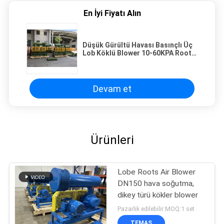
En İyi Fiyatı Alın
Düşük Gürültü Havası Basınçlı Üç
Lob Köklü Blower 10-60KPA Roots
Aerator
Devam et
Ürünleri
Lobe Roots Air Blower
DN150 hava soğutma,
dikey türü kökler blower
Pazarlık edilebilir MOQ:1 set
TEMAS