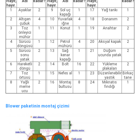
Hayır,
Adı
kadar?
Hayır,
Adı
kadar?
Hayır,
kadar?
hayır.
hayır.
hayır.
1
Ayaklar
2
9
Sol uç
1
17
Yağ tankı
1
kapağı
2
Altıgen
4
10
Yuvarlak
4
18
Donanım
2
çubuk
iğne
3
Toz
1
11
Konut
1
19
Anahtar
2
önleyici
mühür
4
Sürücü
1
12
Petrol
4
20
Aksyal kapak
2
döngüsü
mühürü
5
Sürücü
2
13
Sağ
1
21
Düğüm
2
sonu
kenar
ucunda yatak
yatak
kapağı
6
Hareketli
2
14
Bolt
16
22
Yükleme
2
döngü
plakaları
7
Toz
1
15
Nefes al
1
23
Düzenlenebilir
Birkaç
örtüsü
yastık
tane
8
Yağlı
2
16
Montaj
8
24
Mıknatıs
1
meme
bultusu
fındığı
ucu
Blower paketinin montaj çizimi