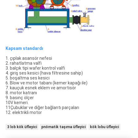
Kapsam standardı
1. çıplak asansör nefesi
2. rahatlatma valfi
3. balçık tipi wafer kontrol valfi
4. giriş ses kesici (hava filtresine sahip)
5. boşaltma ses kesici
6. Blow ve motor tabanı (kemer kapağı ile)
7. kauçuk esnek eklem ve amortisör
8. motor katranı
9. basınç ölçer
10V kemeri.
11Çubuklar ve diğer bağlantı parçaları
12. elektrikli motor
3 lob kök üfleyici
pnömatik taşıma üfleyici
kök lobu üfleyici