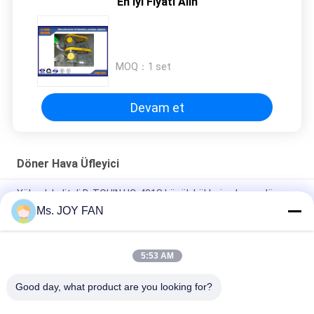
En İyi Fiyatı Alın
MOQ：
1 set
Devam et
Döner Hava Üfleyici
Yüksek kaliteli B-TOHIN HC-401S küçük kökleri solucan döner
hava solucan
Ms. JOY FAN
DN80 Rotary Air Blower, düşük sesli arıtıcı su arıtma üfleyici
5:53 AM
0.35-0.31 m3 / dk Hava Döner Üfleyici, HC-30S V kayış tahrikli
üfleyici 10-50KPA
Good day, what product are you looking for?
Popüler Kategoriler
Tüm