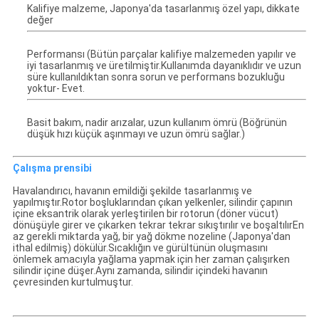
Kalifiye malzeme, Japonya'da tasarlanmış özel yapı, dikkate
değer
Performansı (Bütün parçalar kalifiye malzemeden yapılır ve
iyi tasarlanmış ve üretilmiştir.Kullanımda dayanıklıdır ve uzun
süre kullanıldıktan sonra sorun ve performans bozukluğu
yoktur- Evet.
Basit bakım, nadir arızalar, uzun kullanım ömrü (Böğrünün
düşük hızı küçük aşınmayı ve uzun ömrü sağlar.)
Çalışma prensibi
Havalandırıcı, havanın emildiği şekilde tasarlanmış ve
yapılmıştır.Rotor boşluklarından çıkan yelkenler, silindir çapının
içine eksantrik olarak yerleştirilen bir rotorun (döner vücut)
dönüşüyle girer ve çıkarken tekrar tekrar sıkıştırılır ve boşaltılırEn
az gerekli miktarda yağ, bir yağ dökme nozeline (Japonya'dan
ithal edilmiş) dökülür.Sıcaklığın ve gürültünün oluşmasını
önlemek amacıyla yağlama yapmak için her zaman çalışırken
silindir içine düşer.Aynı zamanda, silindir içindeki havanın
çevresinden kurtulmuştur.