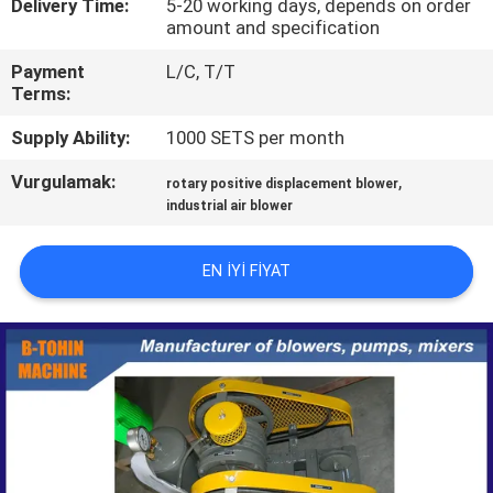
Delivery Time:
5-20 working days, depends on order
amount and specification
KALITE
Payment
L/C, T/T
KONTROL
Terms:
Supply Ability:
1000 SETS per month
BIZIMLE
Vurgulamak:
,
rotary positive displacement blower
ILETIŞIME
industrial air blower
GEÇIN
EN IYI FIYAT
BIR
TEKLIF
ISTEĞI
COMPANY
NEWS