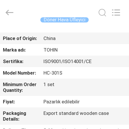
B-
Tohin
Machine
(Jiangsu)
Co.,
Döner Hava Üfleyici
Ltd..
All
Rights
EV
Reserved.
Place of Origin:
China
ÜRÜN:%
Marka adı:
TOHIN
S
Sertifika:
ISO9001/ISO14001/CE
Model Number:
HC-301S
VİDEOLAR
Minimum Order
1 set
Quantity:
HAKKIMIZDA
Fiyat:
Pazarlık edilebilir
FABRIKA
Packaging
Export standard wooden case
Details:
TURU