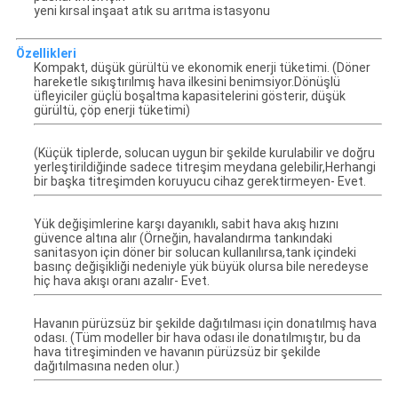
yeni kırsal inşaat atık su arıtma istasyonu
Özellikleri
Kompakt, düşük gürültü ve ekonomik enerji tüketimi. (Döner
hareketle sıkıştırılmış hava ilkesini benimsiyor.Dönüşlü
üfleyiciler güçlü boşaltma kapasitelerini gösterir, düşük
gürültü, çöp enerji tüketimi)
(Küçük tiplerde, solucan uygun bir şekilde kurulabilir ve doğru
yerleştirildiğinde sadece titreşim meydana gelebilir,Herhangi
bir başka titreşimden koruyucu cihaz gerektirmeyen- Evet.
Yük değişimlerine karşı dayanıklı, sabit hava akış hızını
güvence altına alır (Örneğin, havalandırma tankındaki
sanitasyon için döner bir solucan kullanılırsa,tank içindeki
basınç değişikliği nedeniyle yük büyük olursa bile neredeyse
hiç hava akışı oranı azalır- Evet.
Havanın pürüzsüz bir şekilde dağıtılması için donatılmış hava
odası. (Tüm modeller bir hava odası ile donatılmıştır, bu da
hava titreşiminden ve havanın pürüzsüz bir şekilde
dağıtılmasına neden olur.)