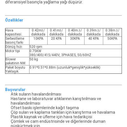
diferansiyel basınçla yağlama yağı düşürür.
Özellikler
Hava
0.42m
/
0.41m
/
0.40m.
/
0.39m.
/
0.38m.
/
3
3
3
3
3
kapasitesi.
dakikada
dakikada
dakikada
dakikada
dakikada
Serbestleme
10KPA
20 KPA
30KPA
40 KPA
50KPA
basınç farkı
Dönüş hızı
520 rpm
Motor tipi
0.75KW
380/400/415/440V, 3PHASES, 50/60HZ
Blower
50 kg
paketinin NW.
Paket boyutu
0.91*0.51*0.88m (uzunluk*genişlik*yükseklik)
Yaklaşık.
Başvurular
Atık suların havalandırılması
Hastane ve laboratuvar atıklarının karıştırılması ve
havalandırılması
Ofset baskı işlemlerinde kağıt taşıma
Çöp suları ve kaplama tankları için karıştırma ve havalama
Plastik kaynak ve üfleme için hava tedarikçisi
Çömlek ve cam endüstrisinde ve diğerlerinde duman
püskürtmek için