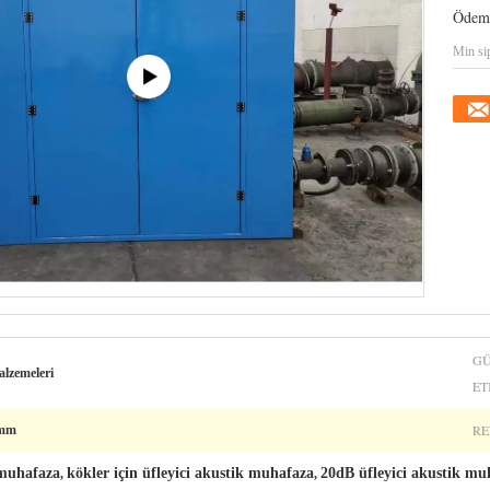
Ödeme
Min sip
GÜ
alzemeleri
ET
RE
0mm
 muhafaza
kökler için üfleyici akustik muhafaza
20dB üfleyici akustik mu
,
,