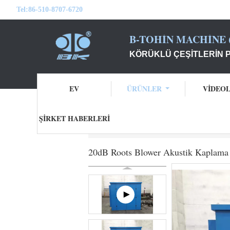
Tel:
86-510-8707-6720
B-TOHIN MACHINE (
KÖRÜKLÜ ÇEŞITLERIN 
EV
ÜRÜNLER
VİDEO
ŞIRKET HABERLERI
Ana sayfa
Ürünler
Üç Lobe Kökü Üfleyi
20dB Roots Blower Akustik Kaplam