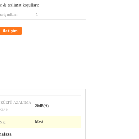
 & teslimat koşulları:
ariş miktarı:
1
İletişim
RÜLTÜ AZALTMA
20dB(A)
KISI:
NK:
Mavi
hafaza