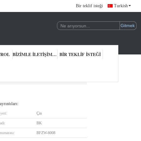
Bir teklif isteği
Turkish
TROL
BIZIMLE ILETIŞIME GEÇIN
BIR TEKLIF ISTEĞI
yrıntıları:
yeri:
Çin
adı:
BK
numarası:
BFZW-6008