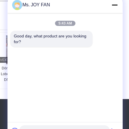
Ms. JOY FAN
5:43 AM
Good day, what product are you looking 
for?
Dördüncü Nesil Üç
Tahliye Basıncı 80
Lobe Rotary Blower
Kpa Köklü Hava
DN125 BK6008
Üfleyici Dökme
Demir 3 Lob Döner
40m3/Dk
Tel:
86-510-8707-6720