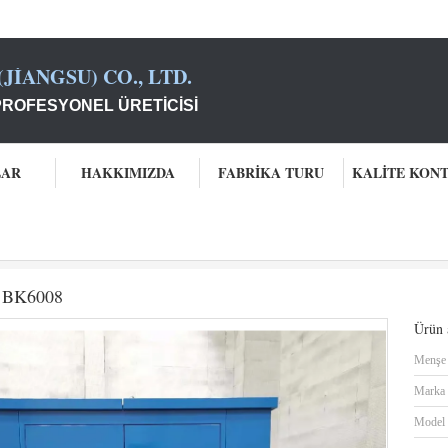
JIANGSU) CO., LTD.
PROFESYONEL ÜRETICISI
LAR
HAKKIMIZDA
FABRIKA TURU
KALITE KON
ci
20dB Roots Blower Akustik Kaplama BK6008
a BK6008
Ürün a
Menşe 
Marka 
Model 