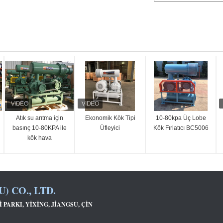
Atık su arıtma için
Ekonomik Kök Tipi
10-80kpa Üç Lobe
basınç 10-80KPA ile
Üfleyici
Kök Fırlatıcı BC5006
kök hava
kompresörü
) CO., LTD.
 PARKI, YIXING, JIANGSU, ÇIN