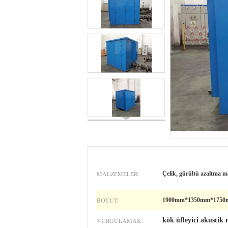
MALZEMELER:
Çelik, gürültü azaltma m
BOYUT:
1900mm*1350mm*175
VURGULAMAK:
kök üfleyici akustik