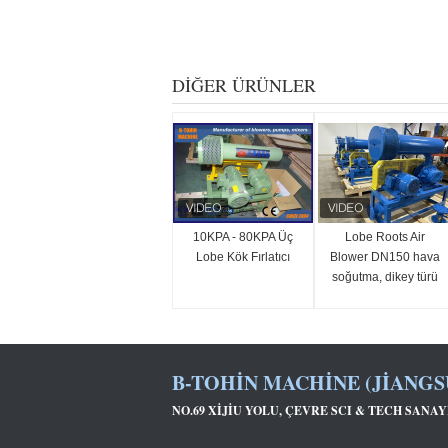
DIĞER ÜRÜNLER
10KPA - 80KPA Üç
Lobe Roots Air
Lobe Kök Fırlatıcı
Blower DN150 hava
soğutma, dikey türü
kökler blower
B-TOHIN MACHINE (JIANGSU
NO.69 XIJIU YOLU, ÇEVRE SCI & TECH SANAYI