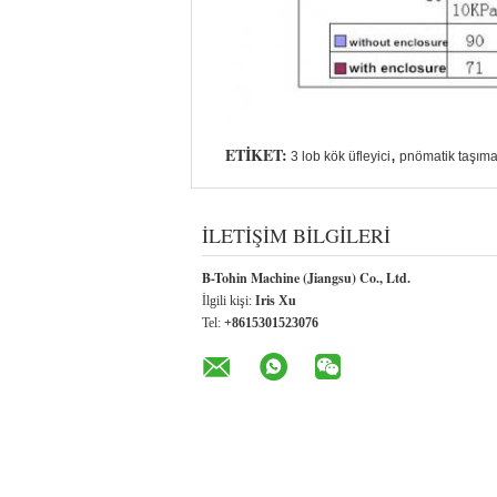
ETIKET:
,
3 lob kök üfleyici
pnömatik taşıma 
İLETIŞIM BILGILERI
B-Tohin Machine (Jiangsu) Co., Ltd.
İlgili kişi:
Iris Xu
Tel:
+8615301523076