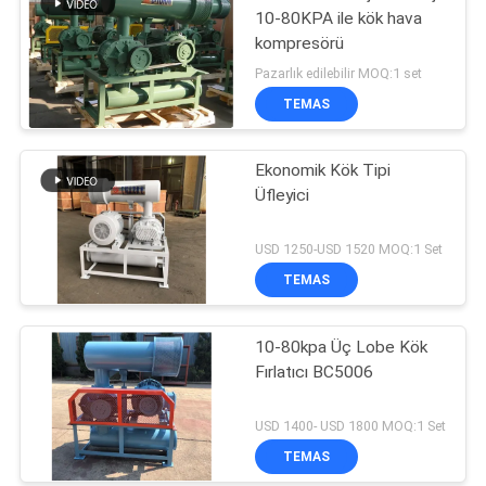
10-80KPA ile kök hava
kompresörü
Pazarlık edilebilir MOQ:1 set
TEMAS
Ekonomik Kök Tipi
Üfleyici
USD 1250-USD 1520 MOQ:1 Set
TEMAS
10-80kpa Üç Lobe Kök
Fırlatıcı BC5006
USD 1400- USD 1800 MOQ:1 Set
TEMAS