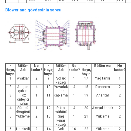
Blower ana gövdesinin yapısı
-
Bölüm
Ne
-
Bölüm
Ne
-
Bölüm Adı
Ne
Hayır,
Adı
kadar?
Hayır,
Adı
kadar?
Hayır,
kadar?
hayır.
hayır.
hayır.
1
Ayaklar
2
9
Sol uç
1
17
Yağ tankı
1
kapağı
2
Altıgen
4
10
Yuvarlak
4
18
Donanım
2
çubuk
iğne
3
Toz
1
11
Kaplama
1
19
Anahtar
2
önleyici
mühür
4
Sürücü
1
12
Petrol
4
20
Aksyal kapak
2
döngüsü
mühürü
5
Yükleme
2
13
Sağ
1
21
Yükleme
2
kenar
kapağı
6
Hareketli
2
14
Bolt
16
22
Yükleme
2