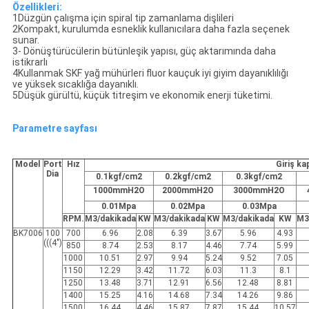
Özellikleri:
1Düzgün çalışma için spiral tip zamanlama dişlileri
2Kompakt, kurulumda esneklik kullanıcılara daha fazla seçenek
sunar.
3- Dönüştürücülerin bütünleşik yapısı, güç aktarımında daha
istikrarlı
4Kullanmak SKF yağ mühürleri fluor kauçuk iyi giyim dayanıklılığı
ve yüksek sıcaklığa dayanıklı.
5Düşük gürültü, küçük titreşim ve ekonomik enerji tüketimi.
Parametre sayfası
Model
Port
Hız
Giriş k
Dia
0.1kgf/cm2
0.2kgf/cm2
0.3kgf/cm2
1000mmH2O
2000mmH2O
3000mmH2O
0.01Mpa
0.02Mpa
0.03Mpa
RPM.
M3/dakikada
KW
M3/dakikada
KW
M3/dakikada
KW
M3
BK7006
100
700
6.96
2.08
6.39
3.67
5.96
4.93
(((4")
850
8.74
2.53
8.17
4.46
7.74
5.99
1000
10.51
2.97
9.94
5.24
9.52
7.05
1150
12.29
3.42
11.72
6.03
11.3
8.1
1250
13.48
3.71
12.91
6.56
12.48
8.81
1400
15.25
4.16
14.68
7.34
14.26
9.86
1500
16.44
4.46
15.87
7.87
15.44
10.57