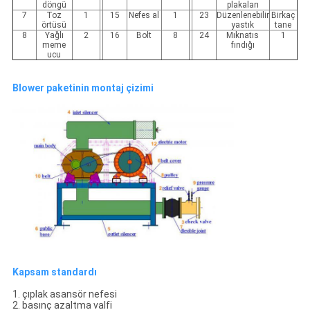
döngü
plakaları
7
Toz
1
15
Nefes al
1
23
Düzenlenebilir
Birkaç
örtüsü
yastık
tane
8
Yağlı
2
16
Bolt
8
24
Mıknatıs
1
meme
fındığı
ucu
Blower paketinin montaj çizimi
Kapsam standardı
1. çıplak asansör nefesi
2. basınç azaltma valfi