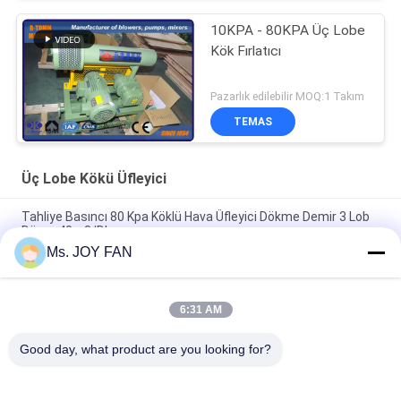
10KPA - 80KPA Üç Lobe
Kök Fırlatıcı
Pazarlık edilebilir MOQ:1 Takım
TEMAS
Üç Lobe Kökü Üfleyici
Tahliye Basıncı 80 Kpa Köklü Hava Üfleyici Dökme Demir 3 Lob
Döner 40m3/Dk
Ms. JOY FAN
10" 80kpa 71.52m3/Min 132kw dökme demir üç lob kökleri
nefesi
6:31 AM
DN200 Su Soğutmalı Üç Loblu Kök Üfleyici maksimum basınç
100KPA
Good day, what product are you looking for?
Popüler Kategoriler
Tüm