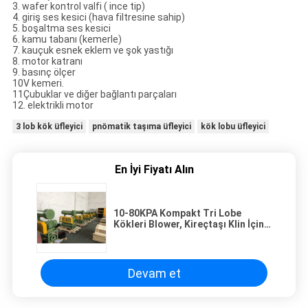
3. wafer kontrol valfi ( ince tip)
4. giriş ses kesici (hava filtresine sahip)
5. boşaltma ses kesici
6. kamu tabanı (kemerle)
7. kauçuk esnek eklem ve şok yastığı
8. motor katranı
9. basınç ölçer
10V kemeri.
11Çubuklar ve diğer bağlantı parçaları
12. elektrikli motor
3 lob kök üfleyici
pnömatik taşıma üfleyici
kök lobu üfleyici
En İyi Fiyatı Alın
10-80KPA Kompakt Tri Lobe
Kökleri Blower, Kireçtaşı Klin İçin
Kökleri Hava Üfleyici
Devam et