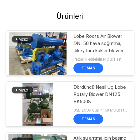
Ürünleri
Lobe Roots Air Blower
DN150 hava soğutma,
dikey türü kökler blower
Pazarlık edilebilir MOQ:1 set
TEMAS
Dördüncü Nesil Üç Lobe
Rotary Blower DN125
BK6008
USD 2550- USD 4160 MOQ:1 takım
TEMAS
Atık su arıtma için basınç