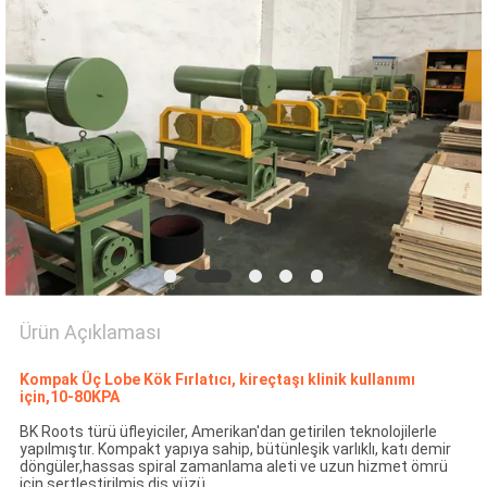
SITE
HARITASI
PRIVACY
POLICY
Ürün Açıklaması
Kompak Üç Lobe Kök Fırlatıcı, kireçtaşı klinik kullanımı
için,10-80KPA
BK Roots türü üfleyiciler, Amerikan'dan getirilen teknolojilerle
yapılmıştır. Kompakt yapıya sahip, bütünleşik varlıklı, katı demir
döngüler,hassas spiral zamanlama aleti ve uzun hizmet ömrü
için sertleştirilmiş diş yüzü.