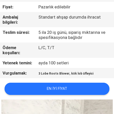
Fiyat:
Pazarlık edilebilir
KALITE
Ambalaj
Standart ahşap durumda ihracat
KONTROL
bilgileri:
Teslim süresi:
5 ila 20 iş günü, sipariş miktarına ve
BIZIMLE
spesifikasyona bağlıdır
ILETIŞIME
Ödeme
L/C, T/T
GEÇIN
koşulları:
Yetenek temini:
ayda 100 setleri
BIR
Vurgulamak:
,
3 Lobe Roots Blower
kök lob üfleyici
TEKLIF
ISTEĞI
EN IYI FIYAT
COMPANY
NEWS