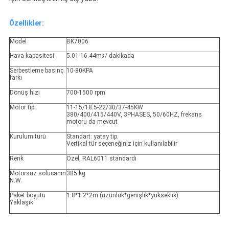
Özellikler:
Model
BK7006
Hava kapasitesi
5.01-16.44m
/ dakikada
3
Serbestleme basınç
10-80KPA
farkı
Dönüş hızı
700-1500 rpm
Motor tipi
11-15/18.5-22/30/37-45KW
380/400/415/440V, 3PHASES, 50/60HZ, frekans
motoru da mevcut
Kurulum türü
Standart: yatay tip.
Vertikal tür seçeneğiniz için kullanılabilir
Renk
Özel, RAL6011 standardı
Motorsuz solucanın
385 kg
N.W.
Paket boyutu
1.8*1.2*2m (uzunluk*genişlik*yükseklik)
Yaklaşık.