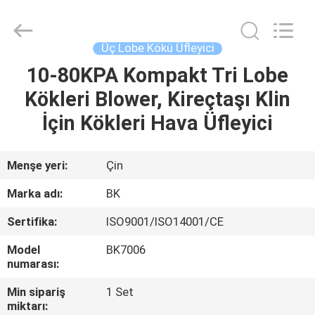
B-
Tohin
Machine
(Jiangsu)
Co.,
Üç Lobe Kökü Üfleyici
Ltd..
All
Rights
10-80KPA Kompakt Tri Lobe
EV
Reserved.
Kökleri Blower, Kireçtaşı Klin
ÜRÜN:%
İçin Kökleri Hava Üfleyici
S
Menşe yeri:
Çin
VİDEOLAR
Marka adı:
BK
Sertifika:
ISO9001/ISO14001/CE
HAKKIMIZDA
Model
BK7006
numarası:
FABRIKA
Min sipariş
1 Set
TURU
miktarı: