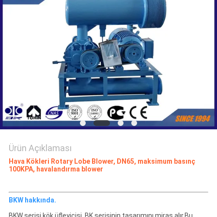
SITE
HARITASI
PRIVACY
POLICY
Ürün Açıklaması
Hava Kökleri Rotary Lobe Blower, DN65, maksimum basınç
100KPA, havalandırma blower
BKW hakkında.
BKW serisi kök üfleyicisi, BK serisinin tasarımını miras alır.Bu,