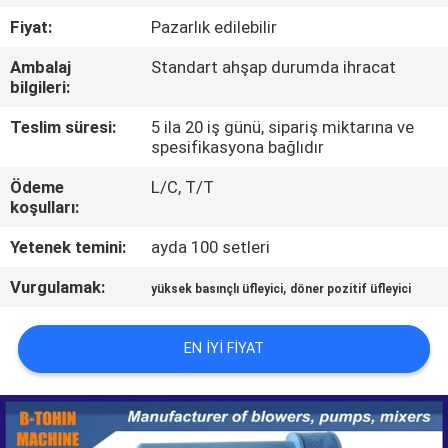
Fiyat:
Pazarlık edilebilir
KALITE
Ambalaj
Standart ahşap durumda ihracat
KONTROL
bilgileri:
Teslim süresi:
5 ila 20 iş günü, sipariş miktarına ve
BIZIMLE
spesifikasyona bağlıdır
ILETIŞIME
Ödeme
L/C, T/T
GEÇIN
koşulları:
Yetenek temini:
ayda 100 setleri
BIR
Vurgulamak:
,
yüksek basınçlı üfleyici
döner pozitif üfleyici
TEKLIF
ISTEĞI
EN IYI FIYAT
COMPANY
NEWS