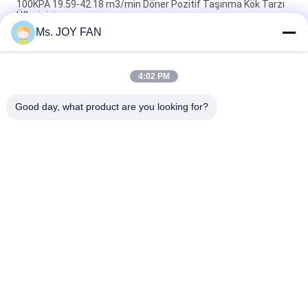
100KPA 19.59-42.18 m3/min Döner Pozitif Taşınma Kök Tarzı
Üfleyicisi
Ms. JOY FAN
Dökme Demir Yüksek Kapasiteli 3600m3 / Saat Kökleri Döner
Lob Üfleyici
4:02 PM
DN150 Kökler Rotary Lobe Blower yüksek basınçlı kökler
pnevmatik blower
Good day, what product are you looking for?
Popüler Kategoriler
Tüm
Üç Lobe Kökü 
Yüksek Basınçlı 
Üfleyici
Roots Blower
Kökler Rotary 
Roots Hava 
Lobblower
Üfleyicisi
Kök Blower Vakum 
Döner Hava Üfleyici
Pompası
Tek Kademeli 
Çok Kademeli 