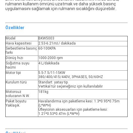
rulmanın kullanım ömrünü uzatmak ve daha yüksek basınç
uygulamasını sağlamak için rulmanın sıcaklığını düşürebilir..
Özellikler
Model
BKW5003
Hava kapasitesi
2.53-6.21m
/ dakikada
3
Serbestleme basınç
60-100KPA
farkı
Dönüş hızı
1000-2000 rpm
Soğutma suyu
4 L/dakikada
hacmi
Motor tipi
5.5-7.5/11-15KW
380/400/415/440V, 3PHASES, 50/60HZ
Kurulum türü
Standart: yatay tip.
Vertikal tür seçeneğiniz için kullanılabilir
Motorsuz
181kg
solucanın N.W.
Paket boyutu
Havalandırma için paketleme kesi: 1.3*0.95*0.75m
Yaklaşık.
(L*W*H)
Üfleyicinin aksesuarları için paketleme kesi:
1.21*0.53*0.47m (L*W*H)