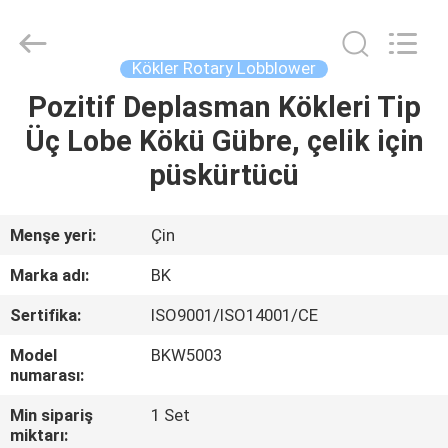
B-
Tohin
Machine
(Jiangsu)
Co.,
Kökler Rotary Lobblower
Ltd..
All
Rights
Pozitif Deplasman Kökleri Tip
EV
Reserved.
Üç Lobe Kökü Gübre, çelik için
ÜRÜN:%
püskürtücü
S
Menşe yeri:
Çin
VİDEOLAR
Marka adı:
BK
Sertifika:
ISO9001/ISO14001/CE
HAKKIMIZDA
Model
BKW5003
numarası:
FABRIKA
Min sipariş
1 Set
TURU
miktarı: