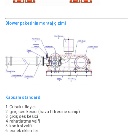
Blower paketinin montaj çizimi
Kapsam standardı
1. Çubuk üfleyici
2. giriş ses kesici (hava filtresine sahip)
3. çıkış ses kesici
4. rahatlatma valfi
5. kontrol valfi
6. esnek eklemler