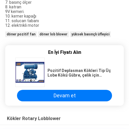
7. basınç ölçer
8. katran
9V kemeri.
10. kemer kapağı
11. solucan tabanı
12. elektrikli motor
döner pozitif fan
döner lob blower
yüksek basınçlı üfleyici
En İyi Fiyatı Alın
Pozitif Deplasman Kökleri Tip Üç
Lobe Kökü Gübre, çelik için
püskürtücü
Devam et
Kökler Rotary Lobblower