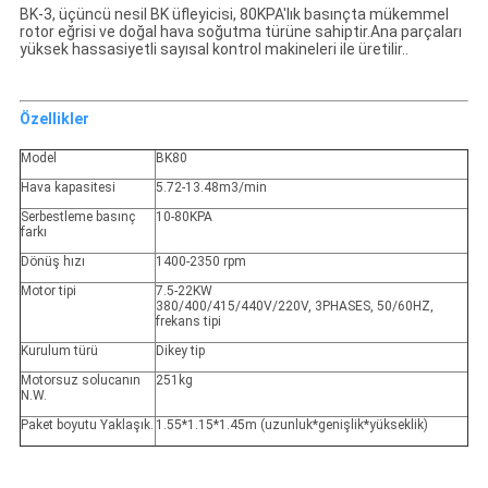
BK-3, üçüncü nesil BK üfleyicisi, 80KPA'lık basınçta mükemmel
rotor eğrisi ve doğal hava soğutma türüne sahiptir.Ana parçaları
yüksek hassasiyetli sayısal kontrol makineleri ile üretilir..
Özellikler
Model
BK80
Hava kapasitesi
5.72-13.48m3/min
Serbestleme basınç
10-80KPA
farkı
Dönüş hızı
1400-2350 rpm
Motor tipi
7.5-22KW
380/400/415/440V/220V, 3PHASES, 50/60HZ,
frekans tipi
Kurulum türü
Dikey tip
Motorsuz solucanın
251kg
N.W.
Paket boyutu Yaklaşık.
1.55*1.15*1.45m (uzunluk*genişlik*yükseklik)