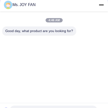
Ms. JOY FAN
Geniş uygulamalar için BKD-3000 Üç Loblu Roots Blower ve
kompresörler 100KPA-150KPA
4:46 AM
İkinci Aşama Roots Hava Üfleyicisi 100KPA - Yüksek basınçlı
hava iletimi için 150KPA
Good day, what product are you looking for?
Popüler Kategoriler
Tüm
Üç Lobe Kökü 
Yüksek Basınçlı 
Üfleyici
Roots Blower
Kökler Rotary 
Roots Hava 
Lobblower
Üfleyicisi
Kök Blower Vakum 
Döner Hava Üfleyici
Pompası
Tek Kademeli 
Çok Kademeli 
Santrifüj Körükler
Santrifüj Blower