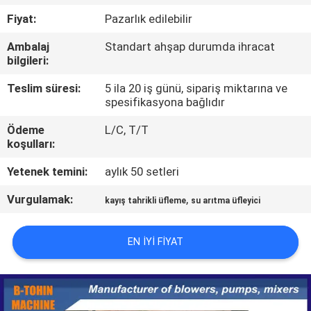
Fiyat:
Pazarlık edilebilir
KALITE
Ambalaj
Standart ahşap durumda ihracat
KONTROL
bilgileri:
Teslim süresi:
5 ila 20 iş günü, sipariş miktarına ve
BIZIMLE
spesifikasyona bağlıdır
ILETIŞIME
Ödeme
L/C, T/T
GEÇIN
koşulları:
Yetenek temini:
aylık 50 setleri
BIR
Vurgulamak:
,
kayış tahrikli üfleme
su arıtma üfleyici
TEKLIF
ISTEĞI
EN IYI FIYAT
COMPANY
NEWS