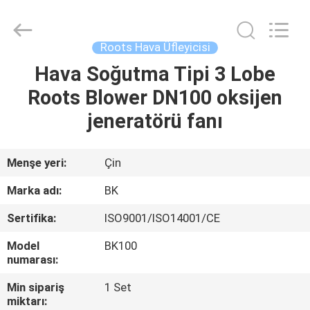
B-
Tohin
Machine
(Jiangsu)
Co.,
Roots Hava Üfleyicisi
Ltd..
All
Rights
Hava Soğutma Tipi 3 Lobe
EV
Reserved.
Roots Blower DN100 oksijen
ÜRÜN:%
jeneratörü fanı
S
Menşe yeri:
Çin
VİDEOLAR
Marka adı:
BK
Sertifika:
ISO9001/ISO14001/CE
HAKKIMIZDA
Model
BK100
numarası:
FABRIKA
Min sipariş
1 Set
TURU
miktarı: