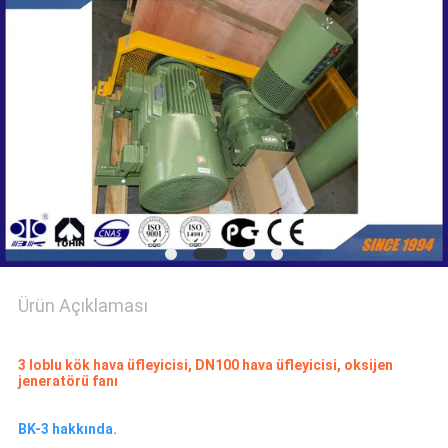
SITE
HARITASI
PRIVACY
POLICY
Ürün Açıklaması
3 loblu kök hava üfleyicisi, DN100 hava üfleyicisi, oksijen
jeneratörü fanı
BK-3 hakkında.